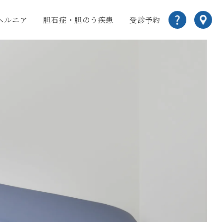
ヘルニア
胆石症・胆のう疾患
受診予約