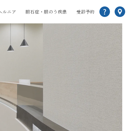
ヘルニア
胆石症・胆のう疾患
受診予約