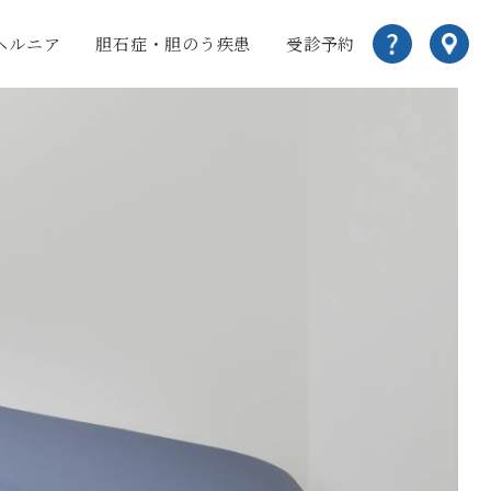
ヘルニア
胆石症・胆のう疾患
受診予約