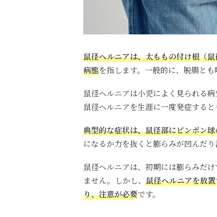
鼠径ヘルニアは、太ももの付け根（鼠
病態
を指します。一般的に、脱腸とも
鼠径ヘルニアは小児によく見られる病
鼠径ヘルニアを生涯に一度発症する
と
典型的な症状は、鼠径部にピンポン球
になるか力を抜くと膨らみが凹んだり
鼠径ヘルニアは、初期には膨らみだけ
ません。しかし、
鼠径ヘルニアを放置
り、注意が必要
です。