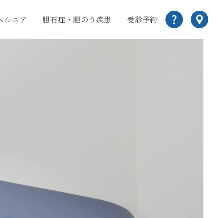
ヘルニア
胆石症・胆のう疾患
受診予約