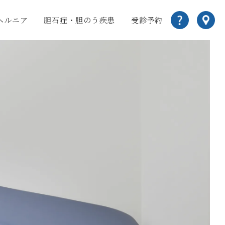
ヘルニア
胆石症・胆のう疾患
受診予約