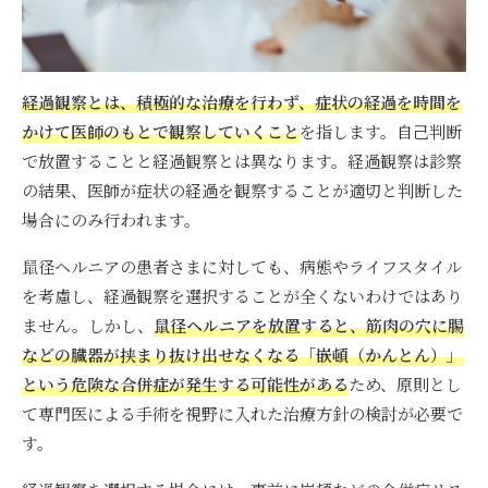
経過観察とは、積極的な治療を行わず、症状の経過を時間を
かけて医師のもとで観察していくこと
を指します。自己判断
で放置することと経過観察とは異なります。経過観察は診察
の結果、医師が症状の経過を観察することが適切と判断した
場合にのみ行われます。
鼠径ヘルニアの患者さまに対しても、病態やライフスタイル
を考慮し、経過観察を選択することが全くないわけではあり
ません。しかし、
鼠径ヘルニアを放置すると、筋肉の穴に腸
などの臓器が挟まり抜け出せなくなる「嵌頓（かんとん）」
という危険な合併症が発生する可能性がある
ため、原則とし
て専門医による手術を視野に入れた治療方針の検討が必要で
す。