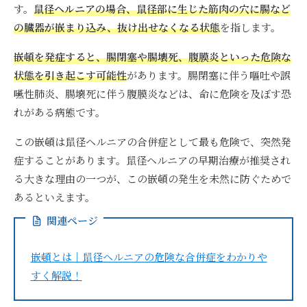
す。
鼠径ヘルニアの場合、鼠径部に生じた筋肉の穴に腸など
の臓器が嵌まり込み、抜け出せなくなる状態
を指します。
嵌頓を発症すると、腸閉塞や腸壊死、腹膜炎といった危険な
状態を引き起こす可能性
があります。腸閉塞に伴う嘔吐や誤
嚥性肺炎、腸壊死に伴う腹膜炎などは、命に危険を及ぼす恐
れがある病態です。
この嵌頓は鼠径ヘルニアの合併症として最も危険で、突然発
症することがあります。鼠径ヘルニアの早期治療が推奨され
る大きな理由の一つが、この嵌頓の発生を未然に防ぐためで
あるといえます。
関連ページ
嵌頓とは｜鼠径ヘルニアの危険な合併症をわかりや
すく解説！