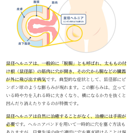
鼠径ヘルニアは、一般的に「脱腸」とも呼ばれ、太ももの付
け根（鼠径部）の筋肉に穴が開き、その穴から腸などの臓器
が外に飛び出す病気
です。典型的な症状として、鼠径部にピ
ンポン球のような膨らみが現れます。この膨らみは、立って
いる時や力を入れる時に大きくなり、横になるか力を抜くと
凹んだり消えたりするのが特徴です。
鼠径ヘルニアは自然に治癒することがなく、治療には手術が
必要
です。ヘルニアバンドを用いて一時的に穴を塞ぐ方法も
ありますが、日常生活の中で適切に穴を塞ぎ続けることは現