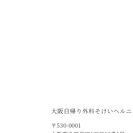
大阪日帰り外科
そけいヘルニ
〒530-0001