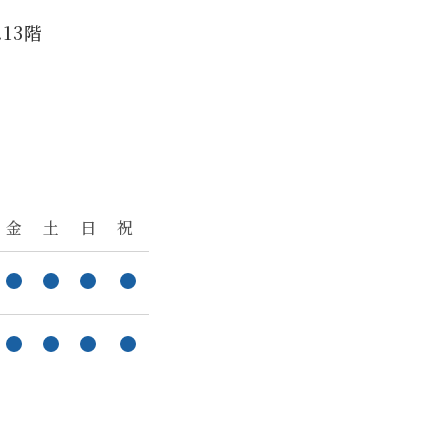
13階
金
土
日
祝
。