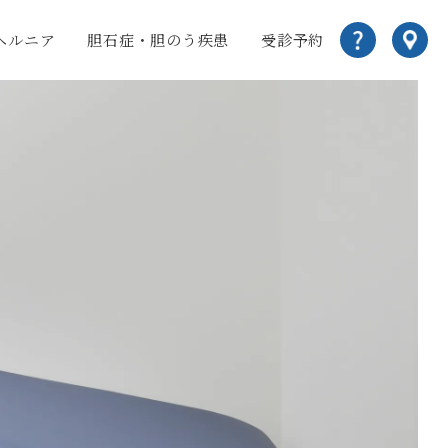
ヘルニア
胆石症・胆のう疾患
受診予約