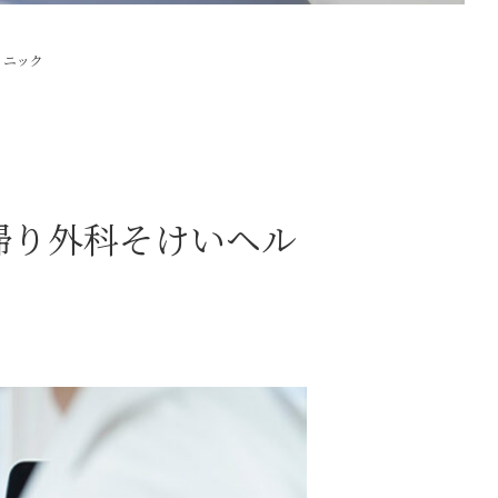
リニック
帰り外科そけいヘル