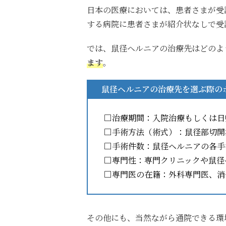
日本の医療においては、患者さまが受
する病院に患者さまが紹介状なしで受
では、鼠径ヘルニアの治療先はどのよ
ます
。
鼠径ヘルニアの治療先を選ぶ際の
□治療期間：入院治療もしくは日
□手術方法（術式）：鼠径部切開
□手術件数：鼠径ヘルニアの各手
□専門性：専門クリニックや鼠径
□専門医の在籍：外科専門医、消
その他にも、当然ながら通院できる環