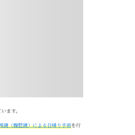
ています。
視鏡（腹腔鏡）による日帰り手術
を行