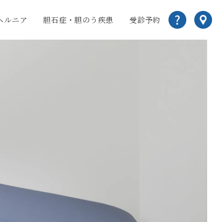
ヘルニア
胆石症・胆のう疾患
受診予約