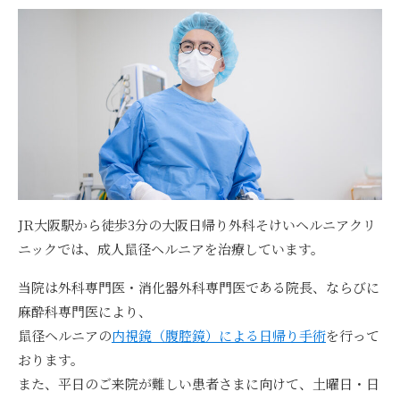
JR大阪駅から徒歩3分の
大阪日帰り外科そけいヘルニアクリ
ニックでは、成人鼠径ヘルニアを治療
しています。
当院は
外科専門医・消化器外科専門医である院長、ならびに
麻酔科専門医
により、
鼠径ヘルニアの
内視鏡（腹腔鏡）による日帰り手術
を行って
おります。
また、
平日のご来院が難しい患者さまに向けて、土曜日・日