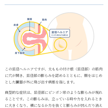
この鼠径ヘルニアですが、太ももの付け根（鼠径部）の筋肉
に穴が開き、鼠径部の膨らみを認めるとともに、腸をはじめ
とした臓器が外に飛び出す病態を指します。
典型的な症状は、鼠径部にピンポン球のような膨らみが現れ
ること
です。この膨らみは、立っている時や力を入れるとき
に大きくなり、横になるか力を抜くと膨らみが凹んだり消え