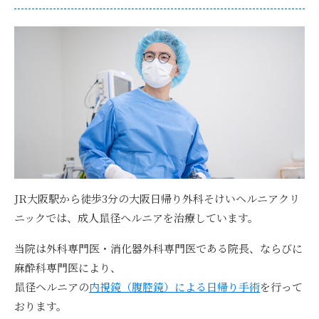
JR大阪駅から徒歩3分の
大阪日帰り外科そけいヘルニアクリ
ニックでは、成人鼠径ヘルニアを治療
しています。
当院は
外科専門医・消化器外科専門医である院長、ならびに
麻酔科専門医
により、
鼠径ヘルニアの
内視鏡（腹腔鏡）による日帰り手術
を行って
おります。