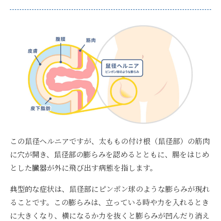
この鼠径ヘルニアですが、太ももの付け根（鼠径部）の筋肉
に穴が開き、鼠径部の膨らみを認めるとともに、腸をはじめ
とした臓器が外に飛び出す病態を指します。
典型的な症状は、鼠径部にピンポン球のような膨らみが現れ
ること
です。この膨らみは、立っている時や力を入れるとき
に大きくなり、横になるか力を抜くと膨らみが凹んだり消え