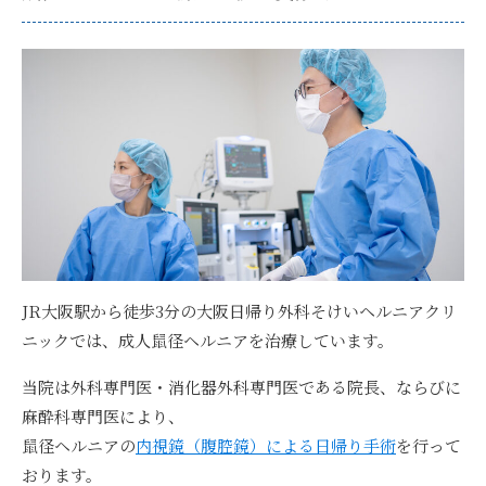
JR大阪駅から徒歩3分の
大阪日帰り外科そけいヘルニアクリ
ニックでは、成人鼠径ヘルニアを治療
しています。
当院は
外科専門医・消化器外科専門医である院長、ならびに
麻酔科専門医
により、
鼠径ヘルニアの
内視鏡（腹腔鏡）による日帰り手術
を行って
おります。