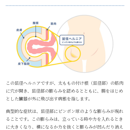
この鼠径ヘルニアですが、太ももの付け根（鼠径部）の筋肉
に穴が開き、鼠径部の膨らみを認めるとともに、腸をはじめ
とした臓器が外に飛び出す病態を指します。
典型的な症状は、鼠径部にピンポン球のような膨らみが現れ
ること
です。この膨らみは、立っている時や力を入れるとき
に大きくなり、横になるか力を抜くと膨らみが凹んだり消え