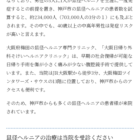
なっており、男性の3人に1人が鼠径ヘルニアを生涯に一度発
症するとの前提を置き、
神戸市の鼠径ヘルニアの患者数を試
算すると、約234,000人（703,000人の3分の１）にも及ぶ
と
されます。その中でも、40歳以上の中高年男性は発症リスク
が高いと言えます。
大阪府梅田の鼠径ヘルニア専門クリニック、
「大阪日帰り外
科そけいヘルニアクリニック」は、早期の社会復帰が可能な
日帰り手術を傷が小さく痛みが少ない腹腔鏡手術で提供
して
います。また、当院はJR大阪駅から徒歩3分、大阪梅田ツイ
ンタワーズ・サウスの13階に位置しており、神戸市からのア
クセスも便利です。
そのため、神戸市からも多くの鼠径ヘルニアの患者様が来院
されています。
鼠径ヘルニアの治療は当院を受診ください