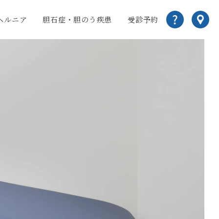
ヘルニア
胆石症・胆のう疾患
受診予約