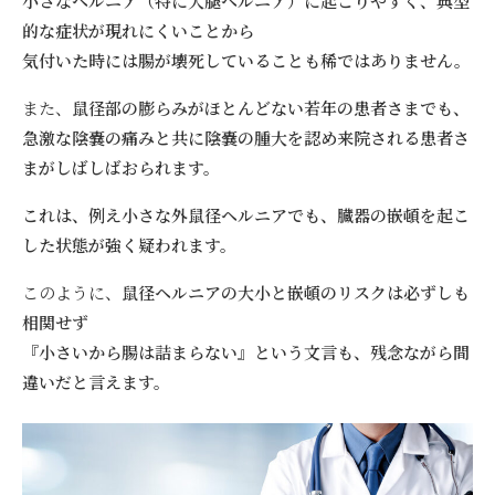
小さなヘルニア（特に大腿ヘルニア）に起こりやすく、典型
的な症状が現れにくいことから
気付いた時には腸が壊死していることも稀ではありません。
また、
鼠径部の膨らみがほとんどない若年の患者さまでも、
急激な陰嚢の痛みと共に陰嚢の腫大を認め来院される患者さ
まがしばしばおられます。
これは、例え小さな外鼠径ヘルニアでも、臓器の嵌頓を起こ
した状態が強く疑われます。
このように、
鼠径ヘルニアの大小と嵌頓のリスクは必ずしも
相関せず
『小さいから腸は詰まらない』という文言も、残念ながら間
違いだと言えます。